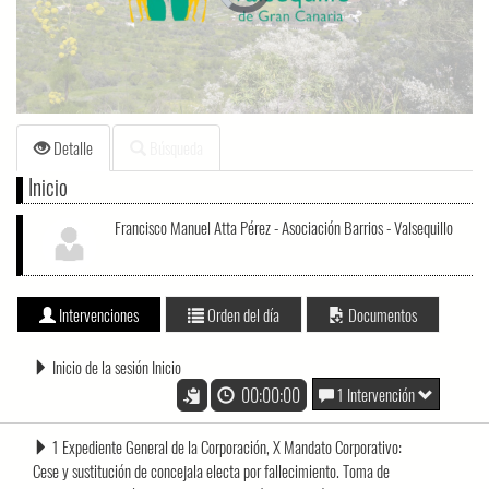
loading.
Detalle
Búsqueda
Inicio
Francisco Manuel Atta Pérez - Asociación Barrios - Valsequillo
Intervenciones
Orden del día
Documentos
Inicio de la sesión Inicio
00:00:00
1 Intervención
1 Expediente General de la Corporación, X Mandato Corporativo:
Cese y sustitución de concejala electa por fallecimiento. Toma de