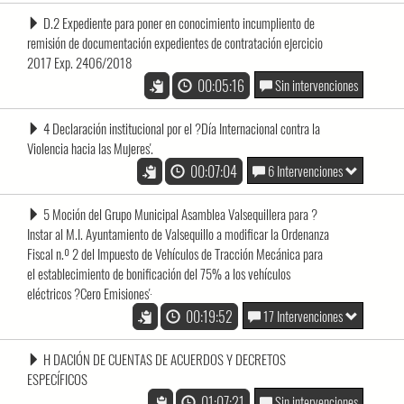
D.2 Expediente para poner en conocimiento incumpliento de
remisión de documentación expedientes de contratación ejercicio
2017 Exp. 2406/2018
00:05:16
Sin intervenciones
4 Declaración institucional por el ?Día Internacional contra la
Violencia hacia las Mujeres'.
00:07:04
6 Intervenciones
5 Moción del Grupo Municipal Asamblea Valsequillera para ?
Instar al M.I. Ayuntamiento de Valsequillo a modificar la Ordenanza
Fiscal n.º 2 del Impuesto de Vehículos de Tracción Mecánica para
el establecimiento de bonificación del 75% a los vehículos
eléctricos ?Cero Emisiones'·
00:19:52
17 Intervenciones
H DACIÓN DE CUENTAS DE ACUERDOS Y DECRETOS
ESPECÍFICOS
01:07:21
Sin intervenciones