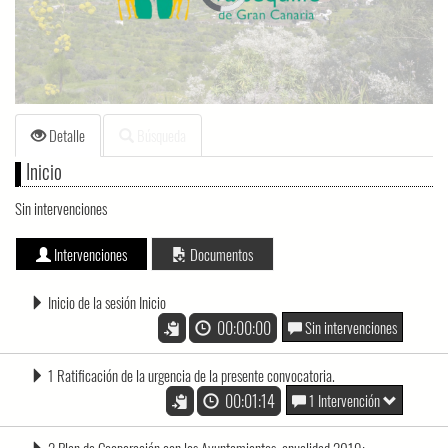
loading.
Detalle
Búsqueda
Inicio
Sin intervenciones
Intervenciones
Documentos
Inicio de la sesión Inicio
00:00:00
Sin intervenciones
1 Ratificación de la urgencia de la presente convocatoria.
00:01:14
1 Intervención