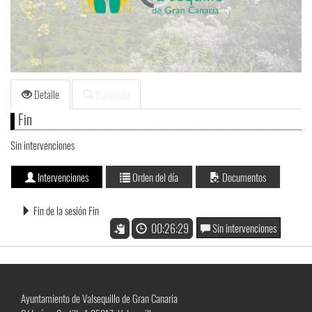
loading.
Detalle
Búsqueda
Fin
Sin intervenciones
Intervenciones
Orden del día
Documentos
Fin de la sesión Fin
00:26:29
Sin intervenciones
Ayuntamiento de Valsequillo de Gran Canaria