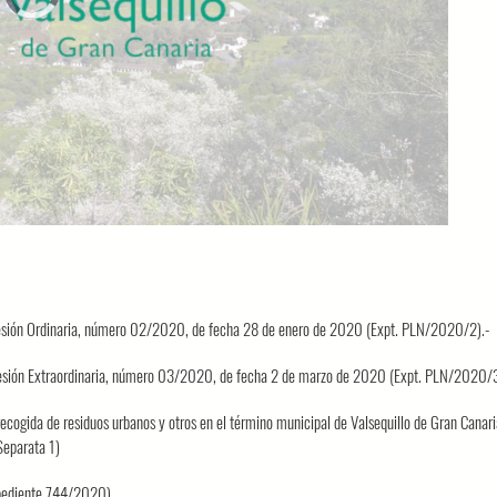
loading.
a sesión Ordinaria, número 02/2020, de fecha 28 de enero de 2020 (Expt. PLN/2020/2).-
a sesión Extraordinaria, número 03/2020, de fecha 2 de marzo de 2020 (Expt. PLN/2020/3
 recogida de residuos urbanos y otros en el término municipal de Valsequillo de Gran Canari
eparata 1)
xpediente 744/2020)