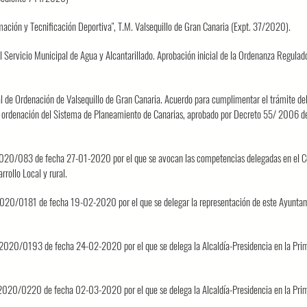
ación y Tecnificación Deportiva", T.M. Valsequillo de Gran Canaria (Expt. 37/2020).
el Servicio Municipal de Agua y Alcantarillado. Aprobación inicial de la Ordenanza Regulad
 de Ordenación de Valsequillo de Gran Canaria. Acuerdo para cumplimentar el trámite del 
 ordenación del Sistema de Planeamiento de Canarias, aprobado por Decreto 55/ 2006 d
2020/083 de fecha 27-01-2020 por el que se avocan las competencias delegadas en el C
rrollo Local y rural.
2020/0181 de fecha 19-02-2020 por el que se delegar la representación de este Ayunta
2020/0193 de fecha 24-02-2020 por el que se delega la Alcaldía-Presidencia en la Prim
2020/0220 de fecha 02-03-2020 por el que se delega la Alcaldía-Presidencia en la Prim