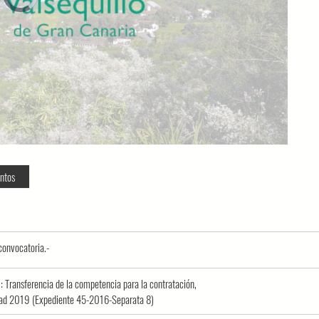
loading.
ntos
 convocatoria.-
 Transferencia de la competencia para la contratación,
lidad 2019 (Expediente 45-2016-Separata 8)