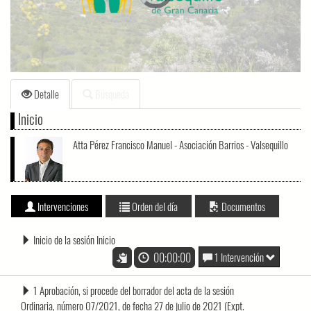
loading.
Detalle
Búsqueda
Inicio
Atta Pérez Francisco Manuel - Asociación Barrios - Valsequillo
Intervenciones
Orden del día
Documentos
Inicio de la sesión Inicio
00:00:00
1 Intervención
1 Aprobación, si procede del borrador del acta de la sesión
Ordinaria, número 07/2021, de fecha 27 de julio de 2021 (Expt.