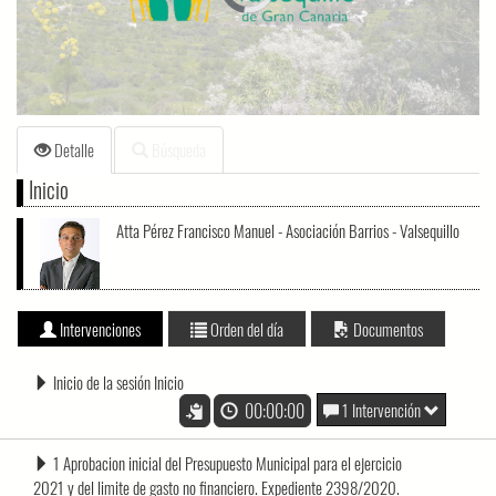
loading.
Detalle
Búsqueda
Inicio
Atta Pérez Francisco Manuel - Asociación Barrios - Valsequillo
Intervenciones
Orden del día
Documentos
Inicio de la sesión Inicio
00:00:00
1 Intervención
1 Aprobacion inicial del Presupuesto Municipal para el ejercicio
2021 y del limite de gasto no financiero. Expediente 2398/2020.