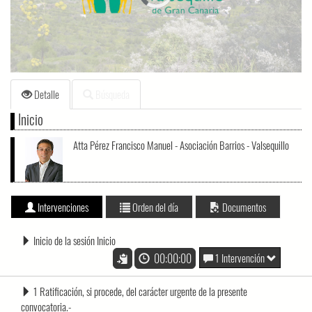
loading.
Detalle
Búsqueda
Inicio
Atta Pérez Francisco Manuel - Asociación Barrios - Valsequillo
Intervenciones
Orden del día
Documentos
Inicio de la sesión Inicio
00:00:00
1 Intervención
1 Ratificación, si procede, del carácter urgente de la presente
convocatoria.-