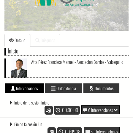
loading.
Detalle
Búsqueda
Inicio
Atta Pérez Francisco Manuel - Asociación Barrios - Valsequillo
Intervenciones
Orden del día
Documentos
Inicio de la sesión Inicio
00:00:00
6 Intervenciones
Fin de la sesión Fin
00:09:18
Sin intervenciones