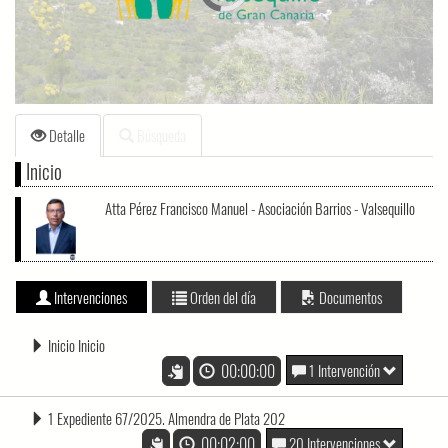
loading.
Detalle
Búsqueda
Inicio
Atta Pérez Francisco Manuel - Asociación Barrios - Valsequillo
Intervenciones
Orden del día
Documentos
Inicio Inicio
00:00:00
1 Intervención
1 Expediente 67/2025. Almendra de Plata 202
00:02:00
20 Intervenciones