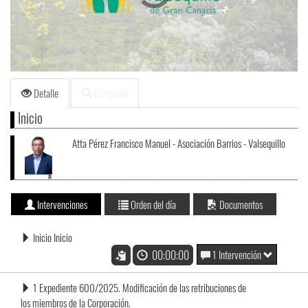
loading.
Detalle
Búsqueda
Inicio
Atta Pérez Francisco Manuel - Asociación Barrios - Valsequillo
Intervenciones
Orden del día
Documentos
Inicio Inicio
00:00:00
1 Intervención
1 Expediente 600/2025. Modificación de las retribuciones de
los miembros de la Corporación.