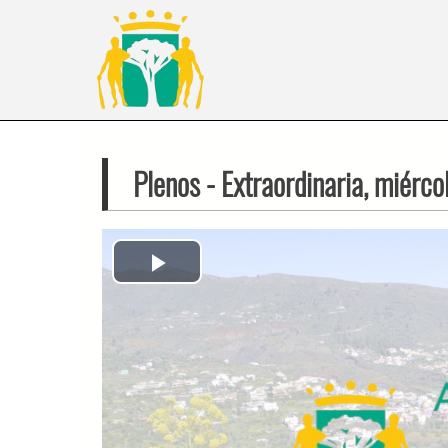
Plenos
- Extraordinaria, miérc
Play
Video