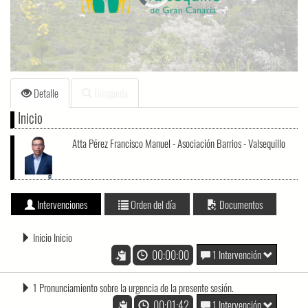
loading.
Detalle
Búsqueda
Inicio
Atta Pérez Francisco Manuel - Asociación Barrios - Valsequillo
Intervenciones
Orden del día
Documentos
Inicio Inicio
00:00:00
1 Intervención
1 Pronunciamiento sobre la urgencia de la presente sesión.
00:01:42
1 Intervención