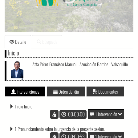
loading.
Detalle
Búsqueda
Inicio
Atta Pérez Francisco Manuel - Asociación Barrios - Valsequillo
Intervenciones
Orden del día
Documentos
Inicio Inicio
00:00:00
1 Intervención
1 Pronunciamiento sobre la urgencia de la presente sesión.
00:00:53
1 Intervención