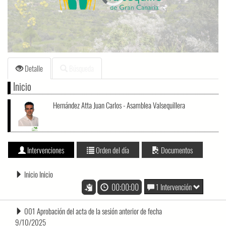
loading.
Detalle
Búsqueda
Inicio
Hernández Atta Juan Carlos - Asamblea Valsequillera
Intervenciones
Orden del día
Documentos
Inicio Inicio
00:00:00
1 Intervención
001 Aprobación del acta de la sesión anterior de fecha
9/10/2025