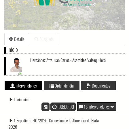
loading.
Detalle
Búsqueda
Inicio
Hernández Atta Juan Carlos - Asamblea Valsequillera
Intervenciones
Orden del día
Documentos
Inicio Inicio
00:00:00
13 Intervenciones
1 Expediente 40/2026. Concesión de la Almendra de Plata
2026